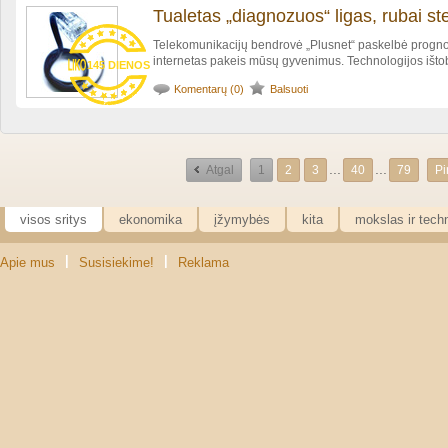
Tualetas „diagnozuos“ ligas, rubai s
Telekomunikacijų bendrovė „Plusnet“ paskelbė prognoz
internetas pakeis mūsų gyvenimus. Technologijos ištobu
145 DIENOS
Komentarų (0)
Balsuoti
...
...
Atgal
1
2
3
40
79
P
visos sritys
ekonomika
įžymybės
kita
mokslas ir tech
|
|
Apie mus
Susisiekime!
Reklama