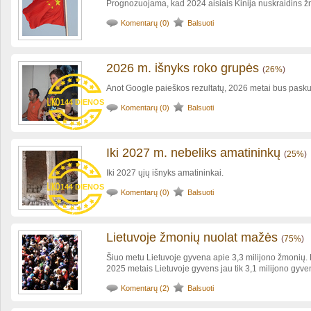
Prognozuojama, kad 2024 aisiais Kinija nuskraidins ž
Komentarų (0)
Balsuoti
2026 m. išnyks roko grupės
(
26%
)
Anot Google paieškos rezultatų, 2026 metai bus pasku
144 DIENOS
Komentarų (0)
Balsuoti
Iki 2027 m. nebeliks amatininkų
(
25%
)
Iki 2027 ųjų išnyks amatininkai.
144 DIENOS
Komentarų (0)
Balsuoti
Lietuvoje žmonių nuolat mažės
(
75%
)
Šiuo metu Lietuvoje gyvena apie 3,3 milijono žmonių.
2025 metais Lietuvoje gyvens jau tik 3,1 milijono gyven
Komentarų (2)
Balsuoti