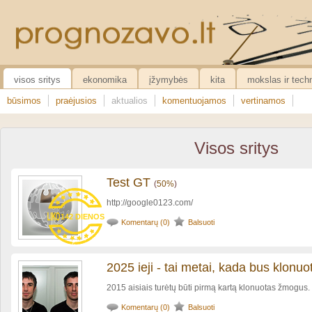
visos sritys
ekonomika
įžymybės
kita
mokslas ir tech
būsimos
praėjusios
aktualios
komentuojamos
vertinamos
Visos sritys
Test GT
(
50%
)
http://google0123.com/
142 DIENOS
Komentarų (0)
Balsuoti
2025 ieji - tai metai, kada bus klon
2015 aisiais turėtų būti pirmą kartą klonuotas žmogus.
Komentarų (0)
Balsuoti