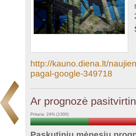
http://kauno.diena.lt/naujien
pagal-google-349718
Ar prognozė pasitvirti
Pritaria: 24% (1300)
Paskutinių mėnesių progno