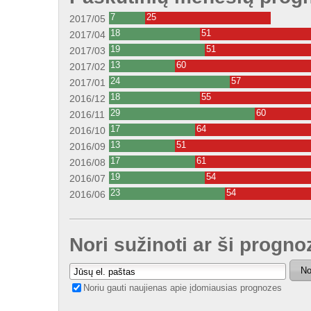
7
25
2017/05
18
51
2017/04
19
51
2017/03
13
60
2017/02
24
57
2017/01
18
55
2016/12
29
60
2016/11
17
64
2016/10
13
51
2016/09
17
61
2016/08
19
54
2016/07
23
54
2016/06
Nori sužinoti ar ši progno
No
Noriu gauti naujienas apie įdomiausias prognozes