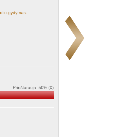
oholio-gydymas-
Prieštarauja: 50% (0)