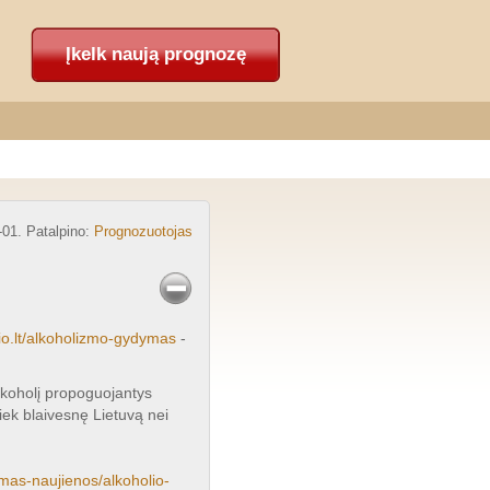
Įkelk naują prognozę
-01. Patalpino:
Prognozuotojas
io.lt/alkoholizmo-gydymas
-
lkoholį propoguojantys
iek blaivesnę Lietuvą nei
ymas-naujienos/alkoholio-