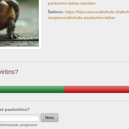
pardavimo-laikas-siandien
Šaltinis:
https://hipnozenuoalkoholio.lt/alk
naujienos/alkoholio-pardavimo-laikas
irtins?
zė pasitvirtins?
Noriu
 įdomiausias prognozes