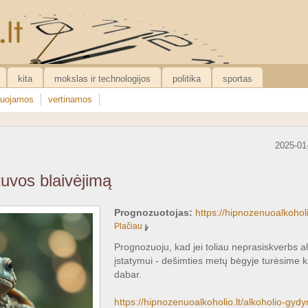
kita
mokslas ir technologijos
politika
sportas
uojamos
vertinamos
2025-01
uvos blaivėjimą
Prognozuotojas:
https://hipnozenuoalkohol
Plačiau
Prognozuoju, kad jei toliau neprasiskverbs a
įstatymui - dešimties metų bėgyje turėsime k
dabar.
https://hipnozenuoalkoholio.lt/alkoholio-gyd