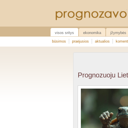
visos sritys
ekonomika
įžymybės
būsimos
praėjusios
aktualios
koment
Prognozuoju Liet