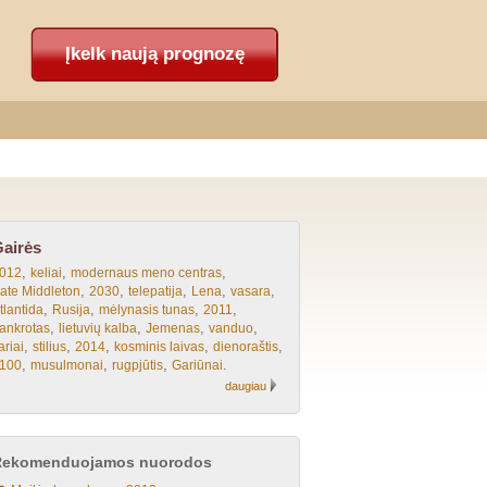
Įkelk naują prognozę
airės
,
,
,
012
keliai
modernaus meno centras
,
,
,
,
,
ate Middleton
2030
telepatija
Lena
vasara
,
,
,
,
tlantida
Rusija
mėlynasis tunas
2011
,
,
,
,
ankrotas
lietuvių kalba
Jemenas
vanduo
,
,
,
,
,
ariai
stilius
2014
kosminis laivas
dienoraštis
,
,
,
.
100
musulmonai
rugpjūtis
Gariūnai
daugiau
Rekomenduojamos nuorodos