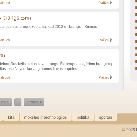
alsuoti
Plačiau
s brangs
(
24%
)
iutai juaniui, prognozuojama, kad 2012 m. brangs ir Kinijoje
alsuoti
Plačiau
4%
)
einančius kelis metus kava brangs. Šio kvapnaus gėrimo brangimą
ijos tose šalyse, kur auginamos kavos pupelės.
alsuoti
Plačiau
Atgal
1
Pirmyn
kita
mokslas ir technologijos
politika
sportas
© 2026 