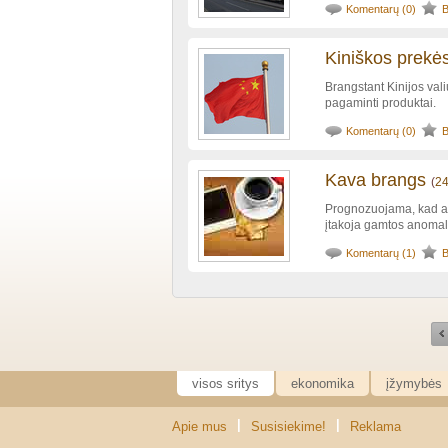
Komentarų (0)
B
Kiniškos prekė
Brangstant Kinijos val
pagaminti produktai.
Komentarų (0)
B
Kava brangs
(
2
Prognozuojama, kad at
įtakoja gamtos anomal
Komentarų (1)
B
visos sritys
ekonomika
įžymybės
|
|
Apie mus
Susisiekime!
Reklama