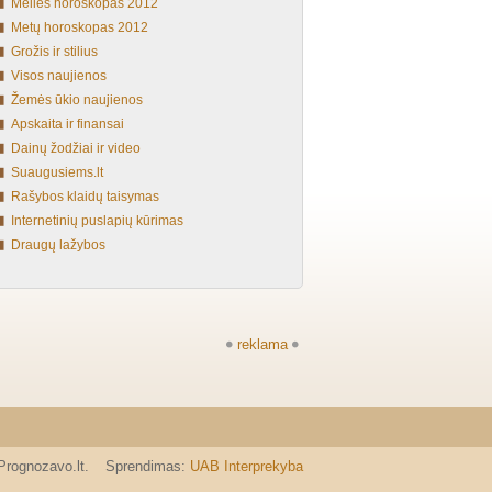
Meilės horoskopas 2012
Metų horoskopas 2012
Grožis ir stilius
Visos naujienos
Žemės ūkio naujienos
Apskaita ir finansai
Dainų žodžiai ir video
Suaugusiems.lt
Rašybos klaidų taisymas
Internetinių puslapių kūrimas
Draugų lažybos
reklama
Prognozavo.lt.
Sprendimas:
UAB Interprekyba