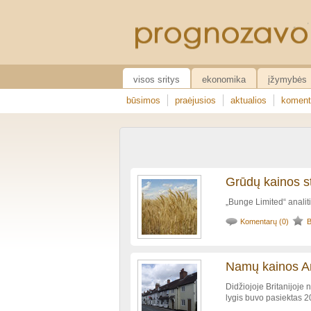
visos sritys
ekonomika
įžymybės
būsimos
praėjusios
aktualios
koment
Grūdų kainos s
„Bunge Limited“ analit
Komentarų (0)
B
Namų kainos An
Didžiojoje Britanijoje 
lygis buvo pasiektas 2