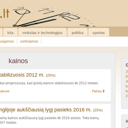
kita
mokslas ir technologijos
politika
sportas
uojamos
vertinamos
kainos
G
2
tabilizuosis 2012 m.
(
25%
)
K
A
ikai prognozuoja, kad grūdų kainos stabilizuosis tik 2012 metais.
b
k
alsuoti
Plačiau
2
glijoje aukščiausią lygį pasieks 2016 m.
(
25%
)
namų kainos aukščiausią lygį pasieks tik 2016 aisiais. Toks kainų
007 metais.