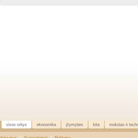
visos sritys
ekonomika
įžymybės
kita
mokslas ir tech
|
|
Apie mus
Susisiekime!
Reklama