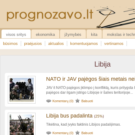
visos sritys
ekonomika
įžymybės
kita
mokslas ir tech
būsimos
praėjusios
aktualios
komentuojamos
vertinamos
Libija
NATO ir JAV pajėgos šiais metais neiš
JAV it NATO pajėgos įklimpo į konfliktą, kuris prilygsta I
pajėgos dar ilgam įstrigo Libijoje ir šalies teritorijoje...
Komentarų (0)
Balsuoti
Libija bus padalinta
(
25%
)
Tikėtina, kad įvyks faktinis Libijos padalijimas.
Komentarų (0)
Balsuoti