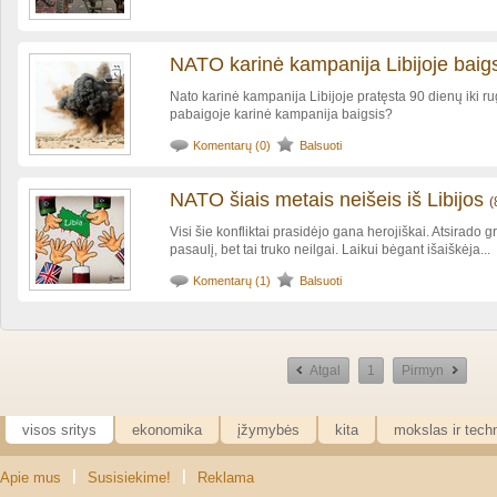
NATO karinė kampanija Libijoje baigs
Nato karinė kampanija Libijoje pratęsta 90 dienų iki r
pabaigoje karinė kampanija baigsis?
Komentarų (0)
Balsuoti
NATO šiais metais neišeis iš Libijos
(
Visi šie konfliktai prasidėjo gana herojiškai. Atsirado g
pasaulį, bet tai truko neilgai. Laikui bėgant išaiškėja...
Komentarų (1)
Balsuoti
Atgal
1
Pirmyn
visos sritys
ekonomika
įžymybės
kita
mokslas ir tech
|
|
Apie mus
Susisiekime!
Reklama