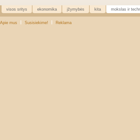
visos sritys
ekonomika
įžymybės
kita
mokslas ir tech
|
|
Apie mus
Susisiekime!
Reklama