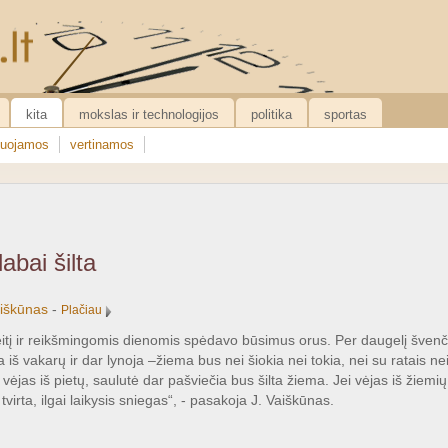
kita
mokslas ir technologijos
politika
sportas
uojamos
vertinamos
abai šilta
iškūnas
-
Plačiau
itį ir reikšmingomis dienomis spėdavo būsimus orus. Per daugelį švenči
ia iš vakarų ir dar lynoja –žiema bus nei šiokia nei tokia, nei su ratais
vėjas iš pietų, saulutė dar pašviečia bus šilta žiema. Jei vėjas iš žiemių
r tvirta, ilgai laikysis sniegas“, - pasakoja J. Vaiškūnas.