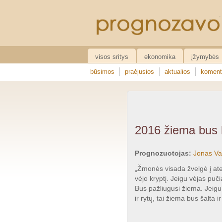
visos sritys
ekonomika
įžymybės
būsimos
praėjusios
aktualios
koment
2016 žiema bus l
Prognozuotojas:
Jonas Va
„Žmonės visada žvelgė į ate
vėjo kryptį. Jeigu vėjas puč
Bus pažliugusi žiema. Jeigu 
ir rytų, tai žiema bus šalta i