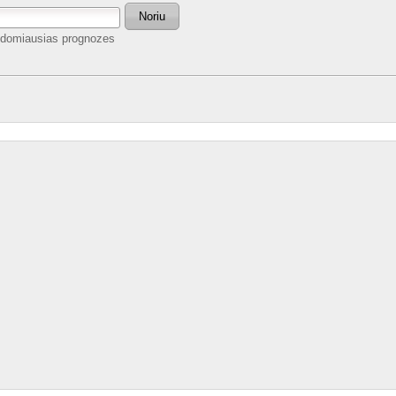
Noriu
 įdomiausias prognozes