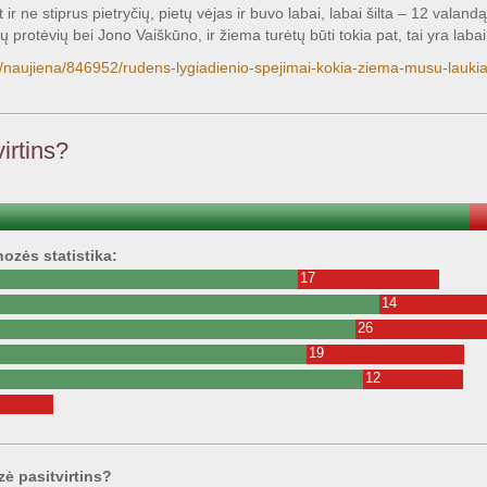
ir ne stiprus pietryčių, pietų vėjas ir buvo labai, labai šilta – 12 valand
protėvių bei Jono Vaiškūno, ir žiema turėtų būti tokia pat, tai yra labai 
/m/naujiena/846952/rudens-lygiadienio-spejimai-kokia-ziema-musu-lauki
irtins?
ozės statistika:
17
14
26
19
12
zė pasitvirtins?