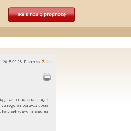
Įkelk naują prognozę
2015-09-23. Patalpino:
Žaibs
ų įprasta orus spėti pagal
 nei su rogėm nepravažiuosim.
, kaip sakydavo, iš šiaurės