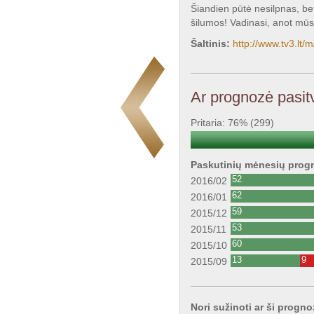
Šiandien pūtė nesilpnas, bet 
šilumos! Vadinasi, anot mūsų 
Šaltinis:
http://www.tv3.lt
Ar prognozė pasitv
Pritaria: 76% (299)
Paskutinių mėnesių progn
52
2016/02
62
2016/01
59
2015/12
53
2015/11
60
2015/10
13
9
2015/09
Nori sužinoti ar ši progno