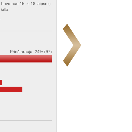
ą buvo nuo 15 iki 18 laipsnių
šilta.
a
Prieštarauja: 24% (97)