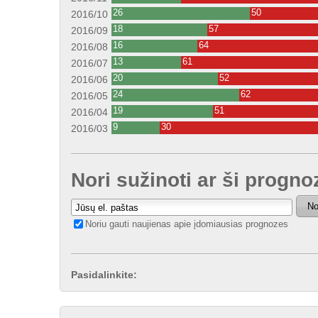
26
50
2016/10
18
57
2016/09
16
64
2016/08
13
61
2016/07
20
52
2016/06
24
62
2016/05
19
51
2016/04
9
30
2016/03
Nori sužinoti ar ši progno
No
Noriu gauti naujienas apie įdomiausias prognozes
Pasidalinkite: