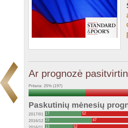
Ar prognozė pasitvirti
Pritaria: 25% (197)
Paskutinių mėnesių progno
17
52
2017/01
22
47
2016/12
13
52
2016/11