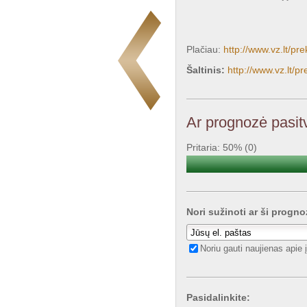
Plačiau:
http://www.vz.lt/p
Šaltinis:
http://www.vz.lt/
Ar prognozė pasitv
Pritaria: 50% (0)
Nori sužinoti ar ši progno
Noriu gauti naujienas apie
Pasidalinkite: