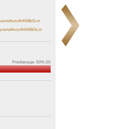
apyvarta#ixzz4hK6Bk5Lm
-apyvarta#ixzz4hK6Bk5Lm
Prieštarauja: 50% (0)