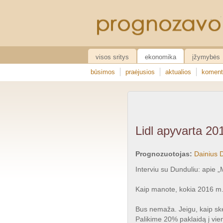
visos sritys
ekonomika
įžymybės
būsimos
praėjusios
aktualios
koment
Lidl apyvarta 20
Prognozuotojas:
Dainius 
Interviu su Dunduliu: apie „
Kaip manote, kokia 2016 m.
Bus nemaža. Jeigu, kaip ske
Palikime 20% paklaidą į vieną