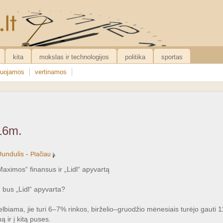
kita
mokslas ir technologijos
politika
sportas
uojamos
vertinamos
16m.
Dundulis
-
Plačiau
Maximos“ finansus ir „Lidl“ apyvartą
 bus „Lidl“ apyvarta?
lbiama, jie turi 6–7% rinkos, birželio–gruodžio mėnesiais turėjo gauti 
 ir į kitą puses.